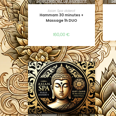
Sélectionnez Le Montant
Sé
Asian Spa diderot
Hammam 30 minutes +
Massage 1h DUO
160,00
€